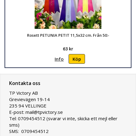
Rosett PETUNIA PETIT 11,5x32 cm. Från 50:-
63 kr
Info
Köp
Kontakta oss
TP Victory AB
Grevievägen 19-14
235 94 VELLINGE
E-post: mail@tpvictory.se
Tel: 0709454512 (svarar vi inte, skicka ett mejl eller
sms)
SMS: 0709454512