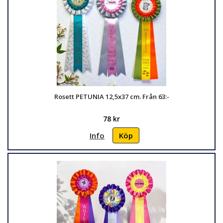
Rosett PETUNIA 12,5x37 cm. Från 63:-
78 kr
Info
Köp