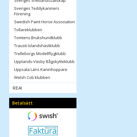
Sveriges Shetlandssällskap
Sveriges Teddykaniners
Förening
Swedish Paint Horse Association
Tollareklubben
Tomtens Brukshundklubb
Trausti Islandshästklubb
Trelleborgs Modellflygklubb
Upplands-Väsby Bågskytteklubb
Uppsala Läns Kaninhoppare
Welsh Cob klubben
REA!
Betalsätt