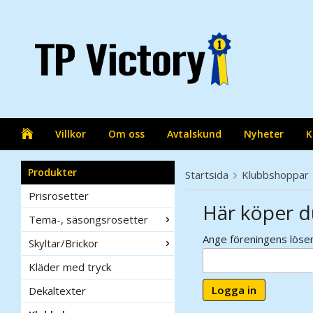
Villkor
Om oss
Avtalskund
Nyheter
K
Produkter
Startsida
Klubbshoppar
Prisrosetter
Här köper d
Tema-, säsongsrosetter
Ange föreningens lösen
Skyltar/Brickor
Kläder med tryck
Logga in
Dekaltexter