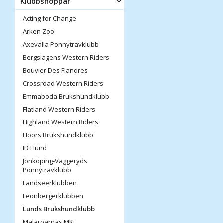
Klubbshoppar
Acting for Change
Arken Zoo
Axevalla Ponnytravklubb
Bergslagens Western Riders
Bouvier Des Flandres
Crossroad Western Riders
Emmaboda Brukshundklubb
Flatland Western Riders
Highland Western Riders
Höörs Brukshundklubb
ID Hund
Jönköping-Vaggeryds
Ponnytravklubb
Landseerklubben
Leonbergerklubben
Lunds Brukshundklubb
Mälaröarnas MK