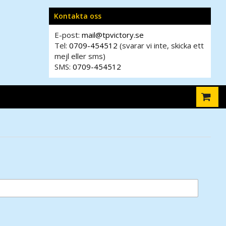
Kontakta oss
E-post:
mail@tpvictory.se
Tel:
0709-454512
(svarar vi inte, skicka ett
mejl eller sms)
SMS:
0709-454512