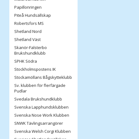
Papillonringen
Piteå Hundsällskap
Robertsfors MS
Shetland Nord
Shetland Väst
Skanör-Falsterbo
Brukshundklubb
SPHK Södra
Stockholmspostens IK
Stockamöllans Bågskytteklubb
Sv. klubben för flerfärgade
Pudlar
Svedala Brukshundklubb
Svenska Lapphundsklubben
Svenska Nose Work Klubben
SNWK Tävlingsarrangörer
Svenska Welsh Corgi Klubben