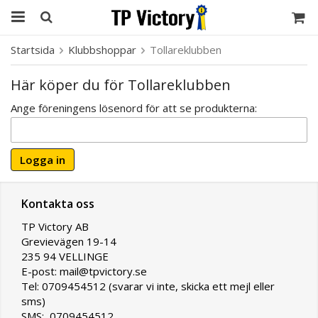
Startsida
Klubbshoppar
Tollareklubben
Här köper du för Tollareklubben
Ange föreningens lösenord för att se produkterna:
Logga in
Kontakta oss
TP Victory AB
Grevievägen 19-14
235 94 VELLINGE
E-post: mail@tpvictory.se
Tel: 0709454512 (svarar vi inte, skicka ett mejl eller
sms)
SMS: 0709454512