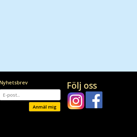
Nyhetsbrev
Följ oss
Anmäl mig