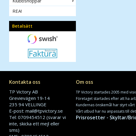
Klubbshoppar
REA!
Betalsätt
Kontakta oss
Om oss
TP Victory AB
TP Victory startades 2005 med visi
Grevievägen 19-14
Företaget startades efter att ha a
235 94 VELLINGE
Kundernas önskemål har styrt vårt 
E-post: mail@tpvictory.se
Vårt utbud har nu anpassats till de
Tel: 0709454512 (svarar vi
Prisrosetter - Skyltar/Bri
inte, skicka ett mejl eller
sms)