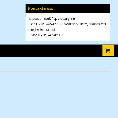
Kontakta oss
E-post:
mail@tpvictory.se
Tel:
0709-454512
(svarar vi inte, skicka ett
mejl eller sms)
SMS:
0709-454512