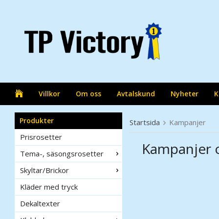
Villkor
Om oss
Avtalskund
Nyheter
K
Produkter
Startsida
Kampanjer
Prisrosetter
Kampanjer 
Tema-, säsongsrosetter
Skyltar/Brickor
Kläder med tryck
Dekaltexter