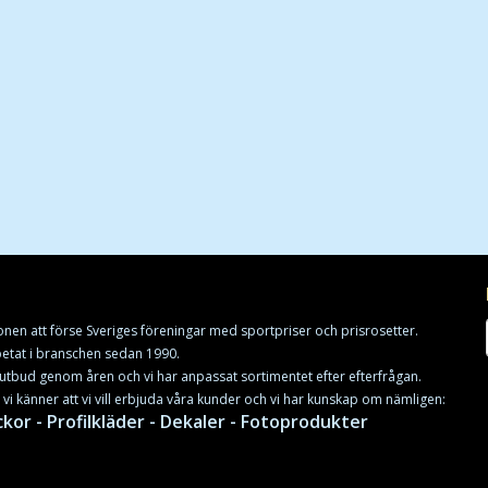
onen att förse Sveriges föreningar med sportpriser och prisrosetter.
rbetat i branschen sedan 1990.
utbud genom åren och vi har anpassat sortimentet efter efterfrågan.
t vi känner att vi vill erbjuda våra kunder och vi har kunskap om nämligen:
ckor - Profilkläder - Dekaler - Fotoprodukter