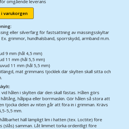
r för omgående leverans
 i varukorgen
vning:
sing eller silverfärg för fastsättning av mässingsskyltar
. Ex. grimmor, hundhalsband, sporrskydd, armband m.m.
vud 9 mm (hål 4,5 mm)
vud 11 mm (hål 5,5 mm)
huvud 11 mm (hål 5,5 mm)
nitlängd, mät grimmans tjocklek där skylten skall sitta och
m.
kylt:
t vid hålen i skylten där den skall fästas. Hålen görs
håltång, hålpipa eller borrmaskin. Gör hålen så stora att
n tjocka delen av niten går att föra in i grimman. Krävs
4,5-5,5 mm.
hållbarhet häll lämpligt lim i hatten (tex. Loctite) före
ks (slås) samman. Låt limmet torka ordentligt före