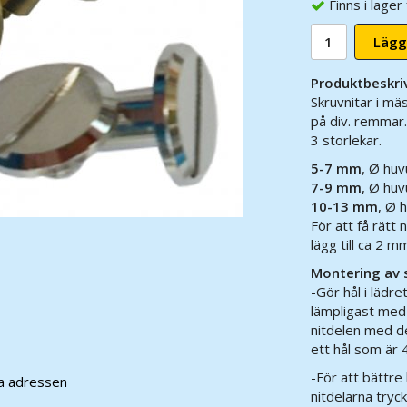
Finns i lage
Lägg
Produktbeskri
Skruvnitar i mäs
på div. remmar
3 storlekar.
5-7 mm
, Ø hu
7-9 mm
, Ø hu
10-13 mm
, Ø 
För att få rätt 
lägg till ca 2 m
Montering av s
-Gör hål i lädre
lämpligast med 
nitdelen med de
ett hål som är 
-För att bättre 
ra adressen
nitdelarna tryc