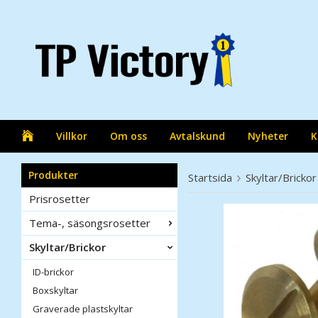
Villkor
Om oss
Avtalskund
Nyheter
K
Produkter
Startsida
Skyltar/Brickor
Prisrosetter
Tema-, säsongsrosetter
Skyltar/Brickor
ID-brickor
Boxskyltar
Graverade plastskyltar