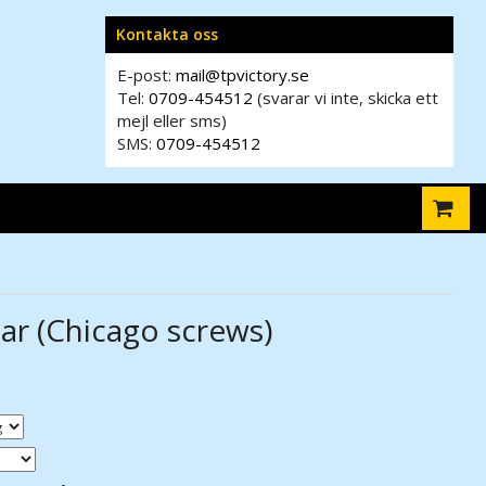
Kontakta oss
E-post:
mail@tpvictory.se
Tel:
0709-454512
(svarar vi inte, skicka ett
mejl eller sms)
SMS:
0709-454512
ar (Chicago screws)