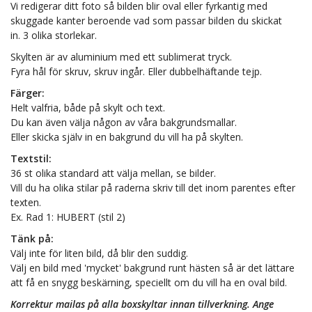
Vi redigerar ditt foto så bilden blir oval eller fyrkantig med
skuggade kanter beroende vad som passar bilden du skickat
in. 3 olika storlekar.
Skylten är av aluminium med ett sublimerat tryck.
Fyra hål för skruv, skruv ingår. Eller dubbelhäftande tejp.
Färger:
Helt valfria, både på skylt och text.
Du kan även välja någon av våra bakgrundsmallar.
Eller skicka själv in en bakgrund du vill ha på skylten.
Textstil:
36 st olika standard att välja mellan, se bilder.
Vill du ha olika stilar på raderna skriv till det inom parentes efter
texten.
Ex. Rad 1: HUBERT (stil 2)
Tänk på:
Välj inte för liten bild, då blir den suddig.
Välj en bild med 'mycket' bakgrund runt hästen så är det lättare
att få en snygg beskärning, speciellt om du vill ha en oval bild.
Korrektur mailas på alla boxskyltar innan tillverkning.
Ange