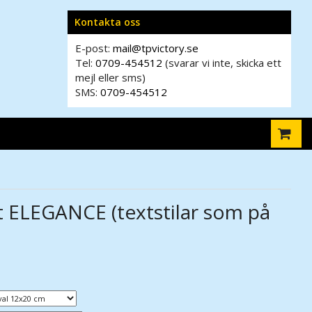
Kontakta oss
E-post:
mail@tpvictory.se
Tel:
0709-454512
(svarar vi inte, skicka ett
mejl eller sms)
SMS:
0709-454512
t ELEGANCE (textstilar som på