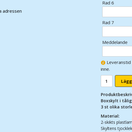
Rad 6
ra adressen
Rad 7
Meddelande
Leveranstid 
inne.
Lägg
Produktbeskri
Boxskylt i tåli
3 st olika storl
Material:
2-skikts plastlam
Skyltens tjockle