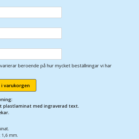
varierar beroende på hur mycket beställningar vi har
 i varukorgen
vning:
gt plastlaminat med ingraverad text.
ekar.
inat.
k 1,6 mm.