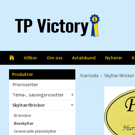
Villkor
Om oss
Avtalskund
Nyheter
K
Produkter
Startsida
Skyltar/Brickor
Prisrosetter
Tema-, säsongsrosetter
Skyltar/Brickor
ID-brickor
Boxskyltar
Graverade plastskyltar