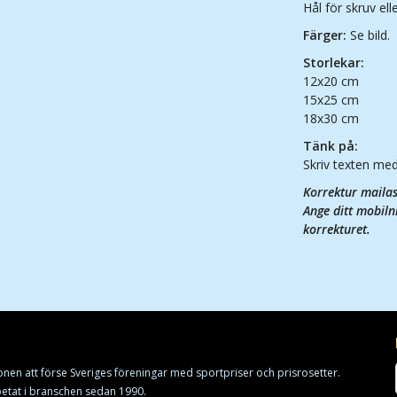
Hål för skruv ell
Färger:
Se bild.
Storlekar:
12x20 cm
15x25 cm
18x30 cm
Tänk på:
Skriv texten me
Korrektur mailas 
Ange ditt mobilnr
korrekturet.
onen att förse Sveriges föreningar med sportpriser och prisrosetter.
rbetat i branschen sedan 1990.