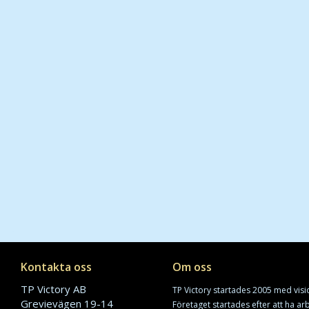
Kontakta oss
Om oss
TP Victory AB
TP Victory startades 2005 med visi
Grevievägen 19-14
Företaget startades efter att ha a