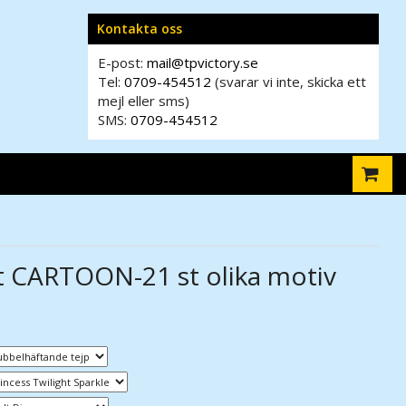
Kontakta oss
E-post:
mail@tpvictory.se
Tel:
0709-454512
(svarar vi inte, skicka ett
mejl eller sms)
SMS:
0709-454512
t CARTOON-21 st olika motiv