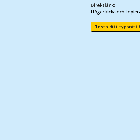
Direktlänk:
Högerklicka och kopie
Testa ditt typsnitt 