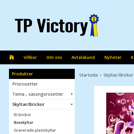
Villkor
Om oss
Avtalskund
Nyheter
K
Produkter
Startsida
Skyltar/Brickor
Prisrosetter
Tema-, säsongsrosetter
Skyltar/Brickor
ID-brickor
Boxskyltar
Graverade plastskyltar