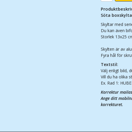
Produktbeskri
Söta boxskylta
Skyltar med serie
Du kan även bifog
Storlek 13x25 c
Skylten är av al
Fyra hål för skru
Textstil:
Välj enligt bild,
Vill du ha olika 
Ex. Rad 1: HUBER
Korrektur mailas 
Ange ditt mobilnr
korrekturet.