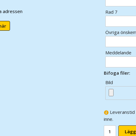
ra adressen
Rad 7
här
Övriga önskem
Meddelande
Bifoga filer:
Bild
Leveranstid 
inne.
Lägg