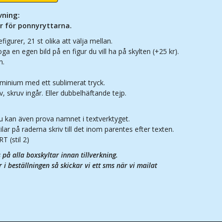
vning:
r för ponnyryttarna.
figurer, 21 st olika att välja mellan.
a en egen bild på en figur du vill ha på skylten (+25 kr).
m.
uminium med ett sublimerat tryck.
v, skruv ingår. Eller dubbelhäftande tejp.
 du kan även prova namnet i textverktyget.
stilar på raderna skriv till det inom parentes efter texten.
T (stil 2)
på alla boxskyltar innan tillverkning.
 i beställningen så skickar vi ett sms när vi mailat