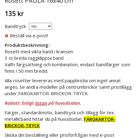
Rosett PAULA 16x40 cm
135 kr
Bandtryck
Beställ via e-post!
Produktbeskrivning:
Rosett med vikta band i kransen.
3 st breda taggklippta band.
Valfri färgsättning och kombination, endast bandfärger som
finns i 50 mm bredd.
Alla rosetter levereras med pappbricka om inget annat
anges. Se andra modeller på centrumbrickor samt pristillägg
under FÄRGKARTOR-BRICKOR-TRYCK.
Rabatt: Enligt
listan
på huvudsidan.
Färger, standardmotiv, bandtryck och tillägg för tex.
metallicband hittar du på huvudsidan:
FÄRGKARTOR-
BRICKOR-TRYCK
Skicka din beställning eller prisförfrågan med e-post