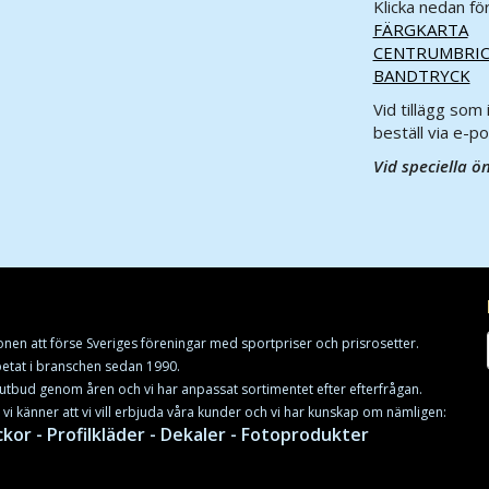
Klicka nedan för
FÄRGKARTA
CENTRUMBRI
BANDTRYCK
Vid tillägg som 
beställ via e-po
Vid speciella ö
onen att förse Sveriges föreningar med sportpriser och prisrosetter.
rbetat i branschen sedan 1990.
utbud genom åren och vi har anpassat sortimentet efter efterfrågan.
t vi känner att vi vill erbjuda våra kunder och vi har kunskap om nämligen:
ckor - Profilkläder - Dekaler - Fotoprodukter