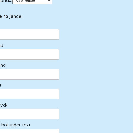
bricka
e följande:
nd
and
t
ryck
mbol under text