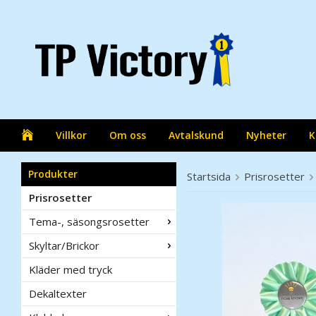
Villkor
Om oss
Avtalskund
Nyheter
K
Produkter
Startsida
Prisrosetter
Prisrosetter
Tema-, säsongsrosetter
Skyltar/Brickor
Kläder med tryck
Dekaltexter