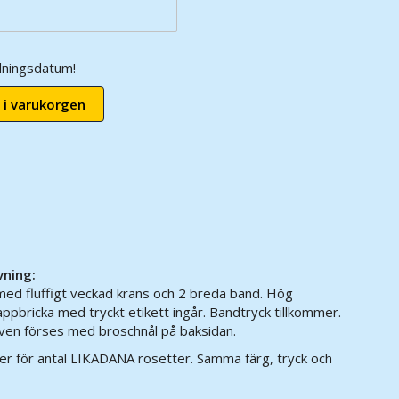
ningsdatum!
 i varukorgen
vning:
ed fluffigt veckad krans och 2 breda band. ​Hög
appbricka med tryckt etikett ingår. Bandtryck tillkommer.
ven förses med broschnål på baksidan.
er för antal LIKADANA rosetter. Samma färg, tryck och