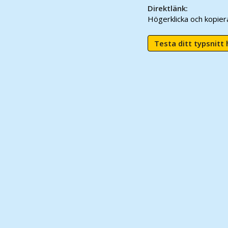
Direktlänk:
Högerklicka och kopie
Testa ditt typsnitt 