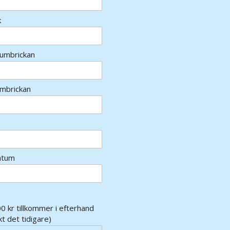
k
rumbrickan
umbrickan
atum
0 kr tillkommer i efterhand
kt det tidigare)