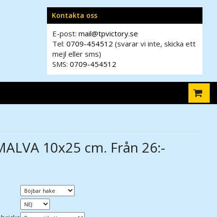
Kontakta oss
E-post:
mail@tpvictory.se
Tel:
0709-454512
(svarar vi inte, skicka ett
mejl eller sms)
SMS:
0709-454512
MALVA 10x25 cm. Från 26:-