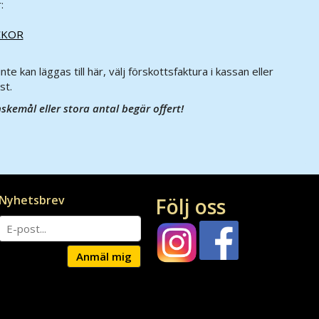
:
CKOR
inte kan läggas till här, välj förskottsfaktura i kassan eller
st.
nskemål eller stora antal begär offert!
Nyhetsbrev
Följ oss
Anmäl mig