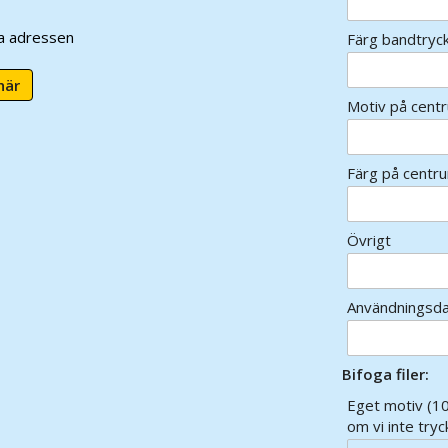
ra adressen
Färg bandtryc
här
Motiv på cent
Färg på centr
Övrigt
Användningsd
Bifoga filer:
Eget motiv (10
om vi inte tryc