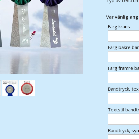
Typ av centrum
Var vänlig ang
Färg krans
Färg bakre ba
Färg främre b
Bandtryck, tex
Textstil bandt
Bandtryck, sy