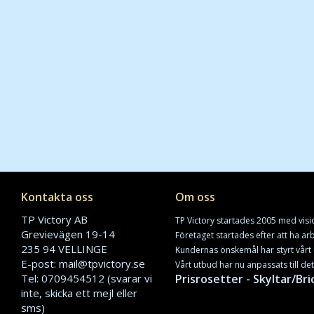
Kontakta oss
Om oss
TP Victory AB
TP Victory startades 2005 med visi
Grevievägen 19-14
Företaget startades efter att ha a
235 94 VELLINGE
Kundernas önskemål har styrt vårt 
E-post: mail@tpvictory.se
Vårt utbud har nu anpassats till de
Tel: 0709454512 (svarar vi
Prisrosetter - Skyltar/Bri
inte, skicka ett mejl eller
sms)