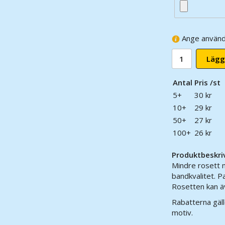
Ange använd
Lägg
Antal
Pris /st
5+
30 kr
10+
29 kr
50+
27 kr
100+
26 kr
Produktbeskri
Mindre rosett m
bandkvalitet. P
Rosetten kan ä
Rabatterna gäll
motiv.