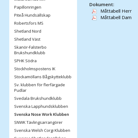
Dokument:
Papillonringen
Måttabell Herr
Piteå Hundsällskap
Måttabell Dam
Robertsfors MS
Shetland Nord
Shetland Väst
Skanör-Falsterbo
Brukshundklubb
SPHK Södra
Stockholmspostens IK
Stockamöllans Bågskytteklubb
Sv. klubben för flerfärgade
Pudlar
Svedala Brukshundklubb
Svenska Lapphundsklubben
Svenska Nose Work Klubben
SNWK Tävlingsarrangörer
Svenska Welsh Corgi Klubben