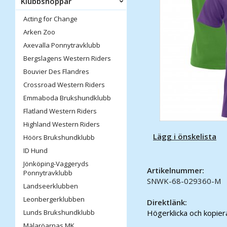
Klubbshoppar
Acting for Change
Arken Zoo
Axevalla Ponnytravklubb
Bergslagens Western Riders
Bouvier Des Flandres
Crossroad Western Riders
Emmaboda Brukshundklubb
Flatland Western Riders
Highland Western Riders
Lägg i önskelista
Höörs Brukshundklubb
ID Hund
Jönköping-Vaggeryds
Artikelnummer:
Ponnytravklubb
SNWK-68-029360-M
Landseerklubben
Leonbergerklubben
Direktlänk:
Lunds Brukshundklubb
Högerklicka och kopie
Mälaröarnas MK