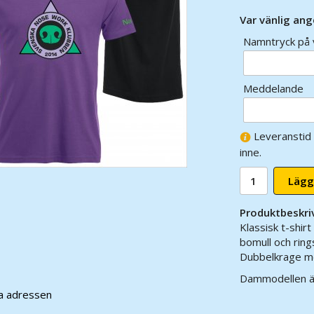
Var vänlig ang
Namntryck på 
Meddelande
Leveranstid 
inne.
Lägg
Produktbeskri
Klassisk t-shir
bomull och rin
Dubbelkrage me
Dammodellen är 
ra adressen