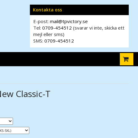
Kontakta oss
E-post:
mail@tpvictory.se
Tel:
0709-454512
(svarar vi inte, skicka ett
mejl eller sms)
SMS:
0709-454512
w Classic-T