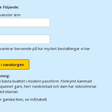
e följande:
vänster ärm
varierar beroende på hur mycket beställningar vi har
 i varukorgen
vning:
t i bästa kvalitet i modern passform. Förkrymt kammad
gspunnet garn, herr rundstickad och dam har sidosömmar.
d elastan.
ganska liten, se måttabell.