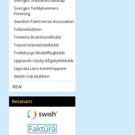
Sveriges Shetlandssällskap
Sveriges Teddykaniners
Förening
Swedish Paint Horse Association
Tollareklubben
Tomtens Brukshundklubb
Trausti Islandshästklubb
Trelleborgs Modellflygklubb
Upplands-Väsby Bågskytteklubb
Uppsala Läns Kaninhoppare
Welsh Cob klubben
REA!
Betalsätt