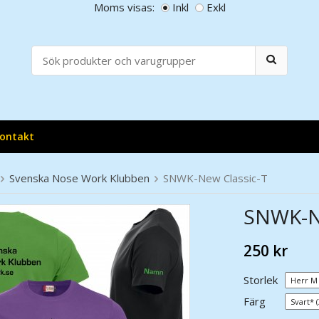
Moms visas:
Inkl
Exkl
ontakt
Svenska Nose Work Klubben
SNWK-New Classic-T
SNWK-Ne
250 kr
Storlek
Färg