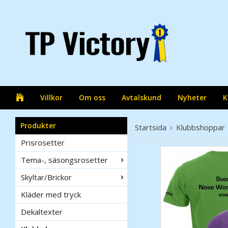
Villkor
Om oss
Avtalskund
Nyheter
K
Produkter
Startsida
Klubbshoppar
Prisrosetter
Tema-, säsongsrosetter
Skyltar/Brickor
Kläder med tryck
Dekaltexter