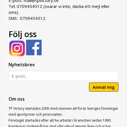
E-post: mail@tpvictory.se
Tel: 0709454512 (svarar vi inte, skicka ett mejl eller
sms)
SMS: 0709454512
Följ oss
Nyhetsbrev
Anmäl mig
Om oss
TP Victory startades 2005 med visionen att förse Sveriges föreningar
med sportpriser och prisrosetter.
Företaget startades efter att ha arbetat i branschen sedan 1990.
Kundernas önskemål har styrt vårt utbud genom åren och vi har