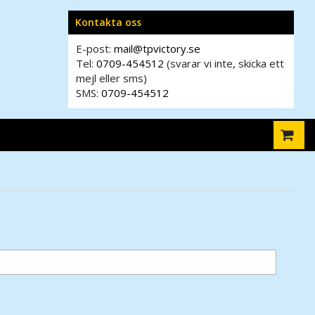
Kontakta oss
E-post:
mail@tpvictory.se
Tel:
0709-454512
(svarar vi inte, skicka ett
mejl eller sms)
SMS:
0709-454512