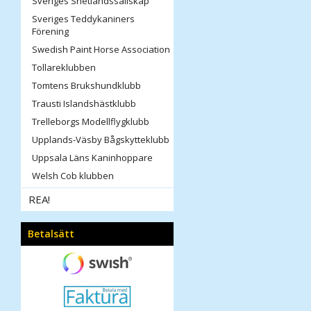
Sveriges Shetlandssällskap
Sveriges Teddykaniners
Förening
Swedish Paint Horse Association
Tollareklubben
Tomtens Brukshundklubb
Trausti Islandshästklubb
Trelleborgs Modellflygklubb
Upplands-Väsby Bågskytteklubb
Uppsala Läns Kaninhoppare
Welsh Cob klubben
REA!
Betalsätt