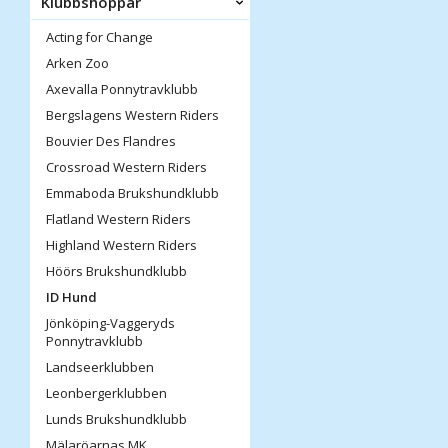
Klubbshoppar
Acting for Change
Arken Zoo
Axevalla Ponnytravklubb
Bergslagens Western Riders
Bouvier Des Flandres
Crossroad Western Riders
Emmaboda Brukshundklubb
Flatland Western Riders
Highland Western Riders
Höörs Brukshundklubb
ID Hund
Jönköping-Vaggeryds
Ponnytravklubb
Landseerklubben
Leonbergerklubben
Lunds Brukshundklubb
Mälaröarnas MK