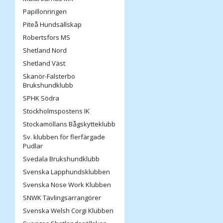
Papillonringen
Piteå Hundsällskap
Robertsfors MS
Shetland Nord
Shetland Väst
Skanör-Falsterbo
Brukshundklubb
SPHK Södra
Stockholmspostens IK
Stockamöllans Bågskytteklubb
Sv. klubben för flerfärgade
Pudlar
Svedala Brukshundklubb
Svenska Lapphundsklubben
Svenska Nose Work Klubben
SNWK Tävlingsarrangörer
Svenska Welsh Corgi Klubben