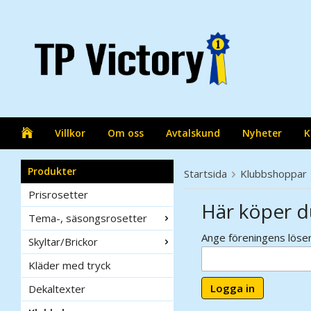
Villkor
Om oss
Avtalskund
Nyheter
K
Produkter
Startsida
Klubbshoppar
Prisrosetter
Här köper d
Tema-, säsongsrosetter
Ange föreningens lösen
Skyltar/Brickor
Kläder med tryck
Logga in
Dekaltexter