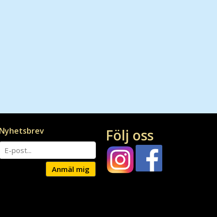
Nyhetsbrev
Följ oss
Anmäl mig