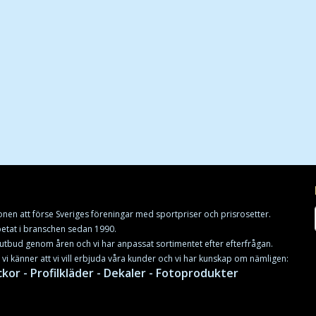
onen att förse Sveriges föreningar med sportpriser och prisrosetter.
rbetat i branschen sedan 1990.
utbud genom åren och vi har anpassat sortimentet efter efterfrågan.
t vi känner att vi vill erbjuda våra kunder och vi har kunskap om nämligen:
ckor - Profilkläder - Dekaler - Fotoprodukter