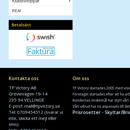
Klubbshoppar
REA!
Betalsätt
Kontakta oss
Om oss
TP Victory AB
TP Victory startades 2005 med visi
Grevievägen 19-14
Företaget startades efter att ha a
235 94 VELLINGE
Kundernas önskemål har styrt vårt 
E-post: mail@tpvictory.se
Vårt utbud har nu anpassats till de
Tel: 0709454512 (svarar vi
Prisrosetter - Skyltar/Bri
inte, skicka ett mejl eller
sms)