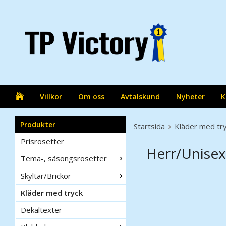
Villkor
Om oss
Avtalskund
Nyheter
K
Produkter
Startsida
Kläder med tr
Prisrosetter
Herr/Unisex
Tema-, säsongsrosetter
Skyltar/Brickor
Kläder med tryck
Dekaltexter