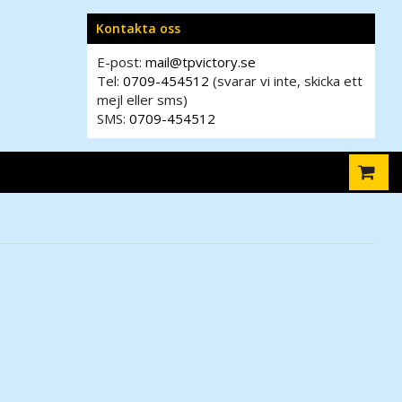
Kontakta oss
E-post:
mail@tpvictory.se
Tel:
0709-454512
(svarar vi inte, skicka ett
mejl eller sms)
SMS:
0709-454512